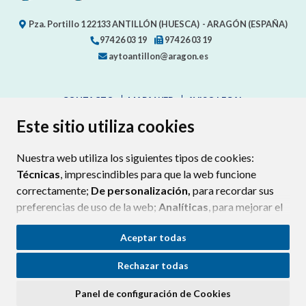
Pza. Portillo 1
22133
ANTILLÓN (HUESCA)
- ARAGÓN
(ESPAÑA)
974 26 03 19
974 26 03 19
aytoantillon@aragon.es
CONTACTO
MAPA WEB
AVISO LEGAL
PROTECCIÓN DE DATOS
ACCESIBILIDAD
Este sitio utiliza cookies
POLÍTICA DE COOKIES
Nuestra web utiliza los siguientes tipos de cookies:
ENLAC
Técnicas
, imprescindibles para que la web funcione
correctamente;
De personalización,
para recordar sus
preferencias de uso de la web;
Analíticas
, para mejorar el
funcionamiento de la web y sus servicios.
Aceptar todas
Si acepta pulsando el botón
“Aceptar todas”
Rechazar todas
consideramos que acepta su uso. Si pulsa el botón
“Rechazar todas”
o continúa navegando sin realizar
Panel de configuración de Cookies
ninguna acción, se guardarán las cookies técnicas