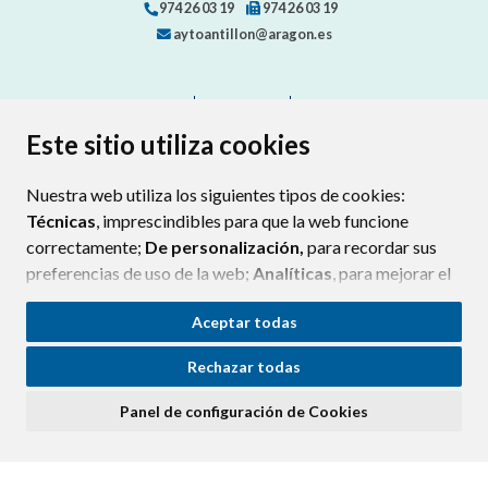
974 26 03 19
974 26 03 19
aytoantillon@aragon.es
CONTACTO
MAPA WEB
AVISO LEGAL
PROTECCIÓN DE DATOS
ACCESIBILIDAD
Este sitio utiliza cookies
POLÍTICA DE COOKIES
Nuestra web utiliza los siguientes tipos de cookies:
ENLAC
Técnicas
, imprescindibles para que la web funcione
correctamente;
De personalización,
para recordar sus
preferencias de uso de la web;
Analíticas
, para mejorar el
funcionamiento de la web y sus servicios.
Aceptar todas
Si acepta pulsando el botón
“Aceptar todas”
Rechazar todas
consideramos que acepta su uso. Si pulsa el botón
“Rechazar todas”
o continúa navegando sin realizar
Panel de configuración de Cookies
ninguna acción, se guardarán las cookies técnicas
imprescindibles. Para personalizar sus preferencias
acceda al
“Panel de configuración de cookies”.