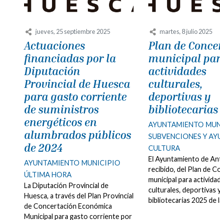
jueves, 25 septiembre 2025
martes, 8 julio 2025
Actuaciones
Plan de Conce
financiadas por la
municipal pa
Diputación
actividades
Provincial de Huesca
culturales,
para gasto corriente
deportivas y
de suministros
bibliotecarias
energéticos en
AYUNTAMIENTO
MUN
alumbrados públicos
SUBVENCIONES Y A
de 2024
CULTURA
El Ayuntamiento de Ant
AYUNTAMIENTO
MUNICIPIO
recibido, del Plan de 
ÚLTIMA HORA
municipal para activida
La Diputación Provincial de
culturales, deportivas 
Huesca, a través del Plan Provincial
bibliotecarias 2025 de la
de Concertación Económica
Municipal para gasto corriente por