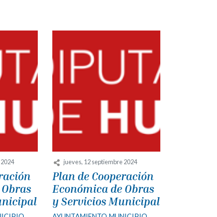
e 2024
jueves, 12 septiembre 2024
ración
Plan de Cooperación
 Obras
Económica de Obras
unicipal
y Servicios Municipal
ICIPIO
AYUNTAMIENTO
MUNICIPIO