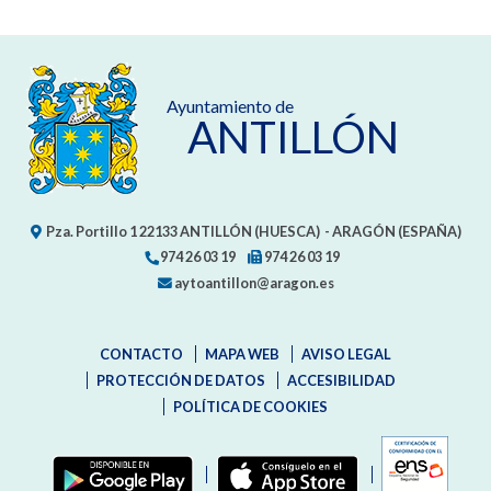
Ayuntamiento de
ANTILLÓN
Pza. Portillo 1
22133
ANTILLÓN (HUESCA)
- ARAGÓN
(ESPAÑA)
974 26 03 19
974 26 03 19
aytoantillon@aragon.es
CONTACTO
MAPA WEB
AVISO LEGAL
PROTECCIÓN DE DATOS
ACCESIBILIDAD
POLÍTICA DE COOKIES
ENLAC