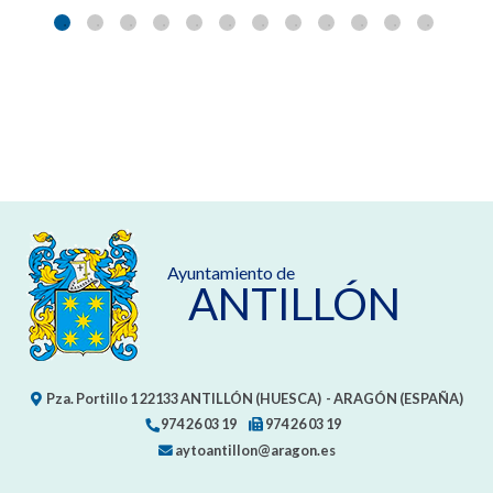
Ayuntamiento de
ANTILLÓN
Pza. Portillo 1
22133
ANTILLÓN (HUESCA)
- ARAGÓN
(ESPAÑA)
974 26 03 19
974 26 03 19
aytoantillon@aragon.es