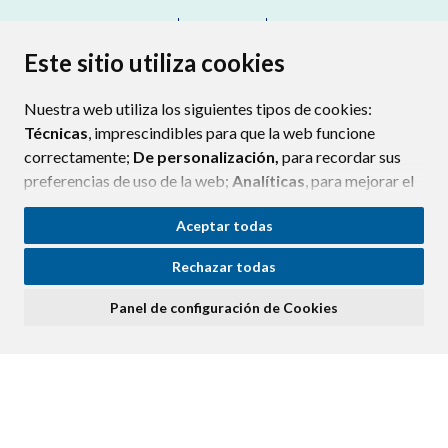
CONTACTO
MAPA WEB
AVISO LEGAL
PROTECCIÓN DE DATOS
ACCESIBILIDAD
Este sitio utiliza cookies
POLÍTICA DE COOKIES
Nuestra web utiliza los siguientes tipos de cookies:
ENLAC
Técnicas
, imprescindibles para que la web funcione
correctamente;
De personalización,
para recordar sus
preferencias de uso de la web;
Analíticas
, para mejorar el
funcionamiento de la web y sus servicios.
Aceptar todas
Si acepta pulsando el botón
“Aceptar todas”
Rechazar todas
consideramos que acepta su uso. Si pulsa el botón
“Rechazar todas”
o continúa navegando sin realizar
Panel de configuración de Cookies
ninguna acción, se guardarán las cookies técnicas
imprescindibles. Para personalizar sus preferencias
acceda al
“Panel de configuración de cookies”.
Puede consultar más información, cómo configurarlas y
posibles riesgos en nuestra
Política de Cookies
.