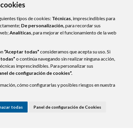
a cookies
guientes tipos de cookies:
Técnicas
, imprescindibles para
ectamente;
De personalización,
para recordar sus
 web;
Analíticas
, para mejorar el funcionamiento de la web
ón
“Aceptar todas”
consideramos que acepta su uso. Si
 todas”
o continúa navegando sin realizar ninguna acción,
técnicas imprescindibles. Para personalizar sus
anel de configuración de cookies”.
mación, cómo configurarlas y posibles riesgos en nuestra
hazar todas
Panel de configuración de Cookies
E DATOS
ACCESIBILIDAD
POLÍTICA DE COOKIES