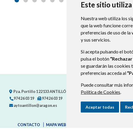
Este sitio utiliz
Nuestra web utiliza los si
que la web funcione corr
preferencias de uso de la
y sus servicios.
Si acepta pulsando el bot
pulsa el botón
“Rechazar
se guardarán las cookies 
preferencias acceda al
“P
Puede consultar más infor
Política de Cookies
.
Pza. Portillo 1
22133
ANTILLÓN (HUESCA)
- ARAGÓN
(ESPAÑA)
974 26 03 19
974 26 03 19
aytoantillon@aragon.es
Aceptar todas
Rec
CONTACTO
MAPA WEB
AVISO LEGAL
PROTECCIÓN D