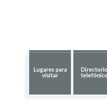
odegas
Lugares para
Directori
ldovinos
visitar
telefónic